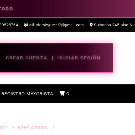
 TODO
89528764
aiiludominguez12@gmail.com
Suipacha 245 piso 6
CREAR CUENTA
INICIAR SESIÓN
REGISTRO MAYORISTA
0
S27
PARA ARRIBA
es