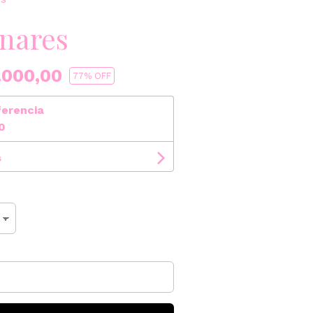
nares
.000,00
77
% OFF
ferencia
0
s