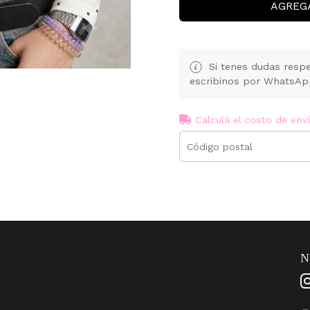
AGREG
Si tenes dudas respe
escribinos por WhatsA
Calculá el costo de env
N