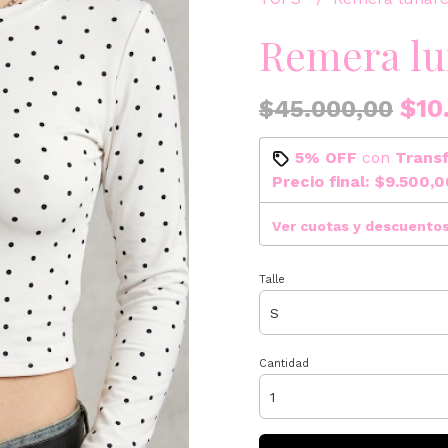
Remera lu
$10
$45.000,00
5% OFF
con
Trans
Precio final:
$9.500,0
Ver cuotas y descuento
Talle
Cantidad