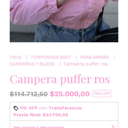
Inicio
TEMPORADA SS27
PARA ARRIBA
CAMPERAS Y BUZOS
Campera puffer ros
Campera puffer ros
$25.000,00
$114.712,50
78
% OFF
5% OFF
con
Transferencia
Precio final:
$23.750,00
Ver cuotas y descuentos