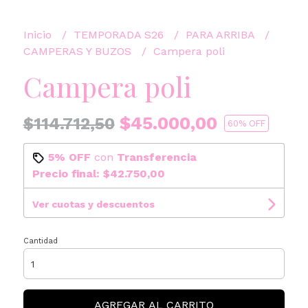
Inicio
TEMPORADA S26
PARA ARRIBA
CAMPERAS Y BUZOS
Campera poli
Campera poli
$45.000,00
$114.712,50
60
% OFF
5% OFF
con
Transferencia
Precio final:
$42.750,00
Ver cuotas y descuentos
Cantidad
AGREGAR AL CARRITO