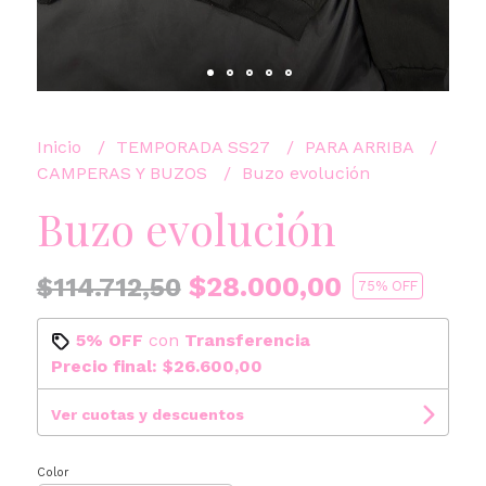
Inicio
TEMPORADA SS27
PARA ARRIBA
CAMPERAS Y BUZOS
Buzo evolución
Buzo evolución
$28.000,00
$114.712,50
75
% OFF
5% OFF
con
Transferencia
Precio final:
$26.600,00
Ver cuotas y descuentos
Color