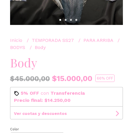
Inicio
TEMPORADA SS27
PARA ARRIBA
BODYS
Body
Body
$15.000,00
$45.000,00
66
% OFF
5% OFF
con
Transferencia
Precio final:
$14.250,00
Ver cuotas y descuentos
Color