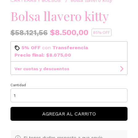
CARTERAS Y BOLSOS
Bolsa llavero kitty
Bolsa llavero kitty
$8.500,00
$58.121,56
85
% OFF
5% OFF
con
Transferencia
Precio final:
$8.075,00
Ver cuotas y descuentos
Cantidad
AGREGAR AL CARRITO
Si tenes dudas respecto a que envío