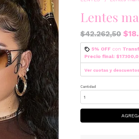
Lentes ma
$18.
$42.262,50
5% OFF
con
Trans
Precio final:
$17.100,
Ver cuotas y descuento
Cantidad
AGREG