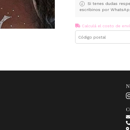
Si tenes dudas respe
escribinos por WhatsA
Calculá el costo de env
N
C