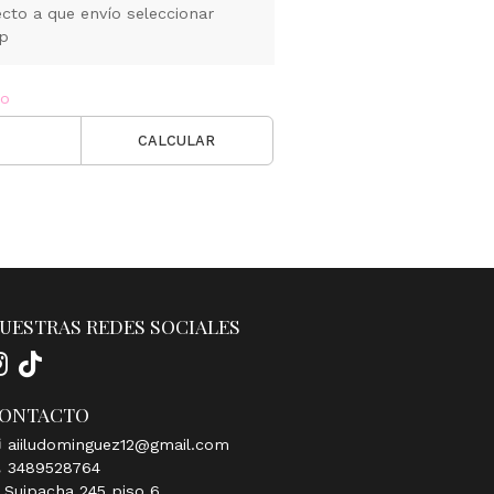
cto a que envío seleccionar
pp
ío
CALCULAR
UESTRAS REDES SOCIALES
ONTACTO
aiiludominguez12@gmail.com
3489528764
Suipacha 245 piso 6