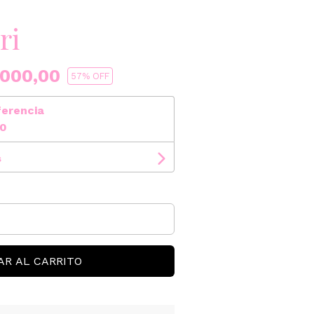
ri
000,00
57
% OFF
ferencia
00
s
AR AL CARRITO