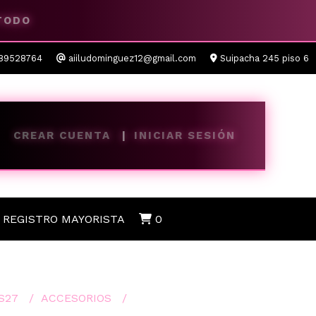
 TODO
89528764
aiiludominguez12@gmail.com
Suipacha 245 piso 6
CREAR CUENTA
INICIAR SESIÓN
REGISTRO MAYORISTA
0
S27
ACCESORIOS