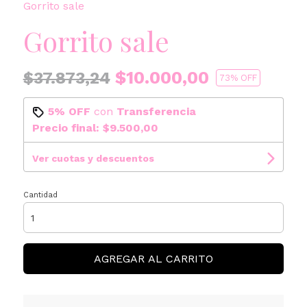
Gorrito sale
Gorrito sale
$10.000,00
$37.873,24
73
% OFF
5% OFF
con
Transferencia
Precio final:
$9.500,00
Ver cuotas y descuentos
Cantidad
AGREGAR AL CARRITO