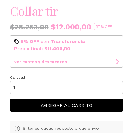
Collar tir
$12.000,00
$28.253,09
57
% OFF
5% OFF
con
Transferencia
Precio final:
$11.400,00
Ver cuotas y descuentos
Cantidad
AGREGAR AL CARRITO
Si tenes dudas respecto a que envío