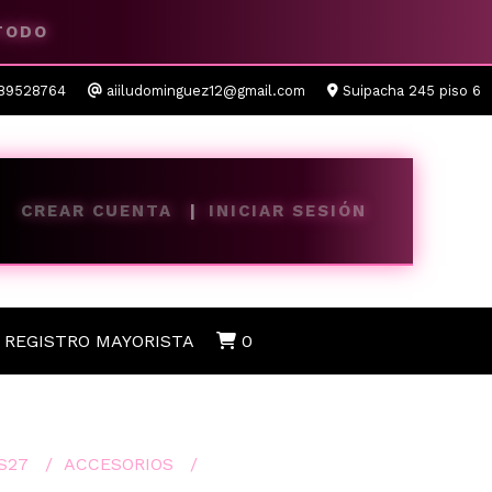
 TODO
89528764
aiiludominguez12@gmail.com
Suipacha 245 piso 6
CREAR CUENTA
INICIAR SESIÓN
REGISTRO MAYORISTA
0
S27
ACCESORIOS