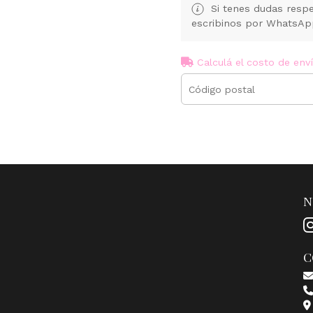
Si tenes dudas respe
escribinos por WhatsA
Calculá el costo de env
N
C