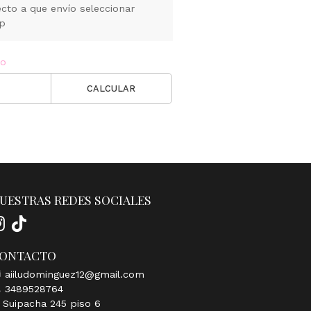
cto a que envío seleccionar
pp
ío
CALCULAR
UESTRAS REDES SOCIALES
ONTACTO
aiiludominguez12@gmail.com
3489528764
Suipacha 245 piso 6