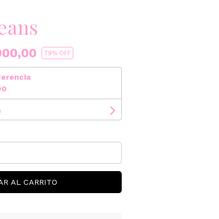
jeans
000,00
79
% OFF
ferencia
00
s
AR AL CARRITO