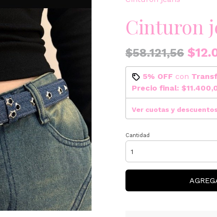
Cinturon 
$12.
$58.121,56
5% OFF
con
Trans
Precio final:
$11.400,
Ver cuotas y descuento
Cantidad
AGREG