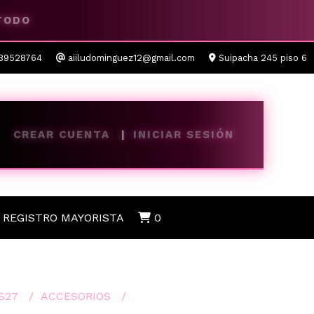
 TODO
89528764
aiiludominguez12@gmail.com
Suipacha 245 piso 6
CREAR CUENTA
INICIAR SESIÓN
REGISTRO MAYORISTA
0
S27
ACCESORIOS