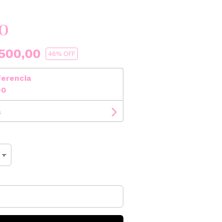
o
500,00
46
% OFF
ferencia
00
s