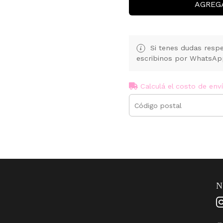
AGREG
Si tenes dudas respe
escribinos por WhatsA
Calculá el costo de env
N