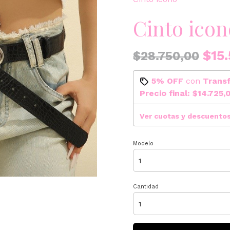
Cinto icon
$15.
$28.750,00
5% OFF
con
Trans
Precio final:
$14.725,
Ver cuotas y descuento
Modelo
Cantidad