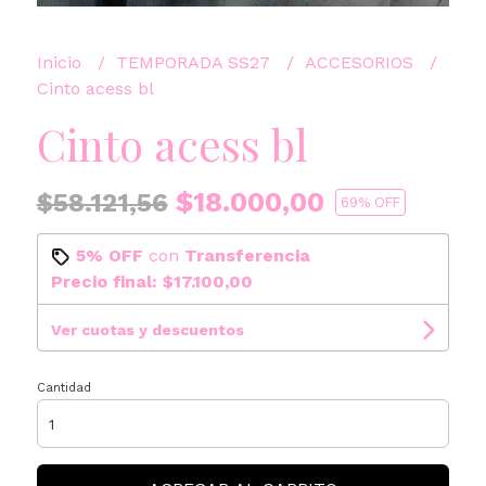
Inicio
TEMPORADA SS27
ACCESORIOS
Cinto acess bl
Cinto acess bl
$18.000,00
$58.121,56
69
% OFF
5% OFF
con
Transferencia
Precio final:
$17.100,00
Ver cuotas y descuentos
Cantidad