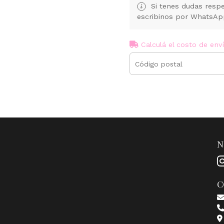
Si tenes dudas respe
escribinos por WhatsA
Calculá el costo de env
N
C