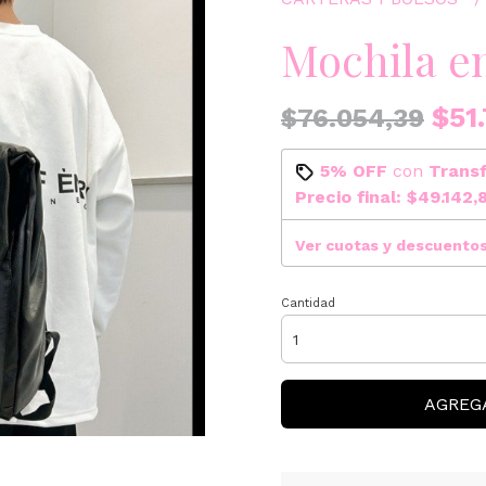
Mochila 
$51.
$76.054,39
5% OFF
con
Trans
Precio final:
$49.142,
Ver cuotas y descuento
Cantidad
AGREG