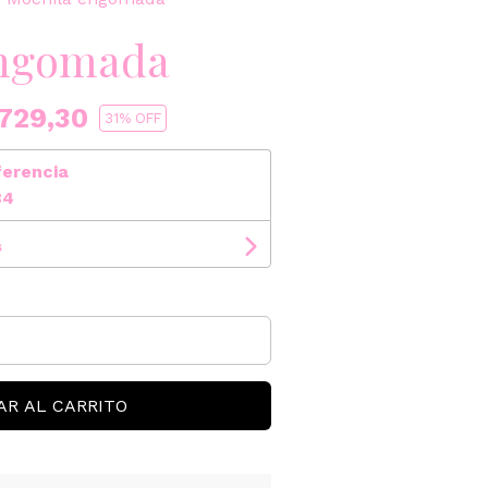
engomada
729,30
31
% OFF
ferencia
84
s
AR AL CARRITO