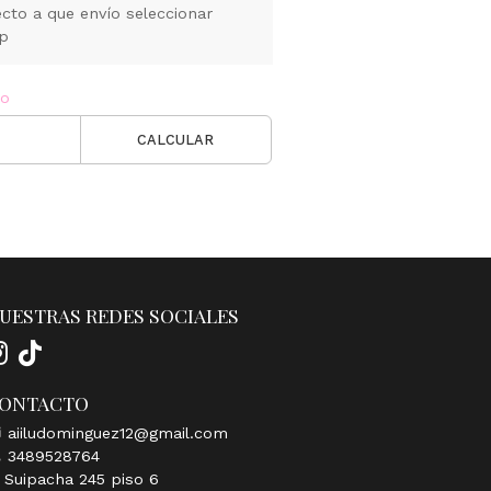
cto a que envío seleccionar
pp
ío
CALCULAR
UESTRAS REDES SOCIALES
ONTACTO
aiiludominguez12@gmail.com
3489528764
Suipacha 245 piso 6