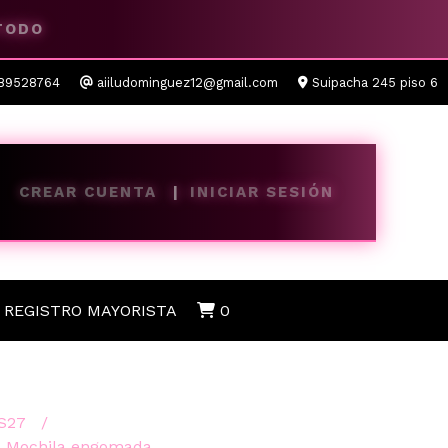
 TODO
89528764
aiiludominguez12@gmail.com
Suipacha 245 piso 6
CREAR CUENTA
INICIAR SESIÓN
REGISTRO MAYORISTA
0
S27
Mochila engomada